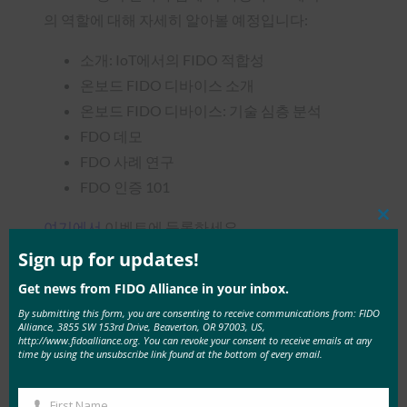
의 역할에 대해 자세히 알아볼 예정입니다:
소개: IoT에서의 FIDO 적합성
온보드 FIDO 디바이스 소개
온보드 FIDO 디바이스: 기술 심층 분석
FDO 데모
FDO 사례 연구
FDO 인증 101
여기에서
이벤트에 등록하세요.
Clos
this
mod
Sign up for updates!
스폰서십 기회
Get news from FIDO Alliance in your inbox.
Authenticate 2022 가상 서밋 시리즈는 다양한 리
By submitting this form, you are consenting to receive communications from: FIDO
Alliance, 3855 SW 153rd Drive, Beaverton, OR 97003, US,
드 창출 및 브랜드 가시성 기회를 제공하는 스폰서
http://www.fidoalliance.org. You can revoke your consent to receive emails at any
time by using the unsubscribe link found at the bottom of every email.
십 신청을 받고 있습니다. 자세한 내용은
Authenticate
스폰서십 페이지를
방문하거나
First Name