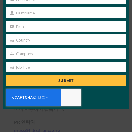
authenticate@fidoalliance.org
으로 문의하세요.
First
Name
Last Name
FIDO Alliance 소개
Last
Name
FIDO(Fast IDentity Online)
Email
Your
Alliance(www.fidoalliance.org)는 강력한 인증 기술
email
Country
간의 상호 운용성 부족을 해결하고 사용자가 여러
Country
사용자 이름과 암호를 만들고 기억할 때 직면하는
Company
Company
문제를 해결하기 위해 2012년 7월에 결성되었습니
Job Title
다. FIDO Alliance 비밀번호에 대한 의존도를 낮추
Job
는 개방적이고 확장 가능하며 상호 운용 가능한 메
Title
SUBMIT
커니즘을 정의하는 더 간단하고 강력한 인증 표준
으로 인증의 본질을 바꾸고 있습니다. FIDO 인증은
온라인 서비스에 인증할 때 더 강력하고 비공개적
이며 사용하기 쉽습니다.
PR 연락처
press@fidoalliance.org