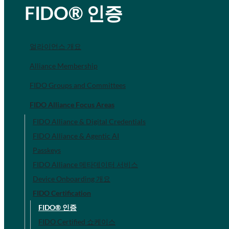
FIDO® 인증
얼라이언스 개요
Alliance Membership
FIDO Groups and Committees
FIDO Alliance Focus Areas
FIDO Alliance & Digital Credentials
FIDO Alliance & Agentic AI
Passkeys
FIDO Alliance 메타데이터 서비스
Device Onboarding 개요
FIDO Certification
FIDO® 인증
FIDO Certified 쇼케이스