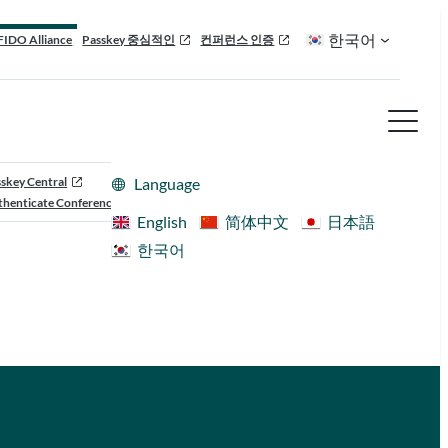
한국어
FIDO Alliance
Passkey 중심적인
컨퍼런스 인증
skey Central
Language
henticate Conference
English
简体中文
日本語
한국어