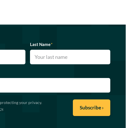
Last Name
*
protecting your privacy.
cy
.