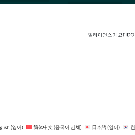
얼라이언스 개요
FIDO
glish
(
영어
)
简体中文
(
중국어 간체
)
日本語
(
일어
)