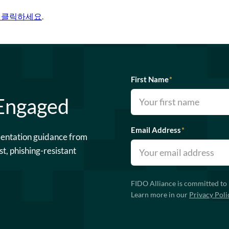
 클릭하세요
.
First Name
*
 Engaged
Email Address
*
mentation guidance from
st, phishing-resistant
FIDO Alliance is committed to 
Learn more in our
Privacy Poli