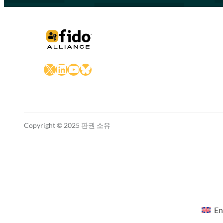
X
LinkedIn
YouTube
Bluesky
Copyright © 2025 판권 소유
En