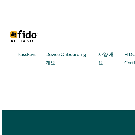
Passkeys
Device Onboarding
사양 개
FID
개요
요
Certi