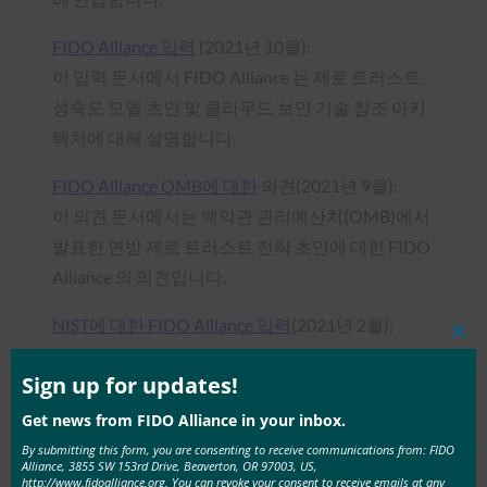
FIDO Alliance 입력
(2021년 10월):
이 입력 문서에서 FIDO Alliance 는 제로 트러스트
성숙도 모델 초안 및 클라우드 보안 기술 참조 아키
텍처에 대해 설명합니다.
FIDO Alliance OMB에 대한
의견(2021년 9월):
이 의견 문서에서는 백악관 관리예산처(OMB)에서
발표한 연방 제로 트러스트 전략 초안에 대한 FIDO
Alliance 의 의견입니다.
NIST에 대한 FIDO Alliance 입력
(2021년 2월):
Clos
이 입력 문서에서 FIDO Alliance 는 연방 기관 및 IoT
this
mod
Sign up for updates!
디바이스 제조업체를 위한 NIST의 초안 지침에 대
해 설명합니다.
Get news from FIDO Alliance in your inbox.
By submitting this form, you are consenting to receive communications from: FIDO
Consumer금융보호국(Consumer Financial
Alliance, 3855 SW 153rd Drive, Beaverton, OR 97003, US,
http://www.fidoalliance.org. You can revoke your consent to receive emails at any