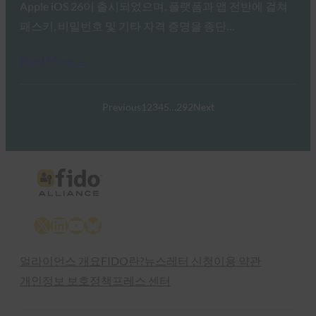
Apple iOS 26이 출시되었으며, 플랫폼과 앱 전반에 걸쳐
패스키, 비밀번호 및 기타 자격 증명을 종단…
Read More →
Previous
1
2
3
4
5
…
292
Next
X
LinkedIn
YouTube
Bluesky
얼라이언스 개요
FIDO란?
뉴스레터 신청
이용 약관
개인정보 보호정책
프레스 센터