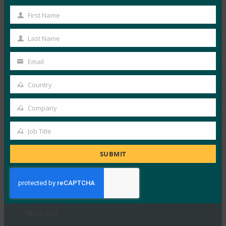
음 단계를 위한 백본을 제공합니다. Apple, Google,
First Name
First
Microsoft…
Name
Last Name
Last
Read More →
Name
Email
포브스: 아이폰의 새로운 카메라? 것은 무엇이든지.
Your
iPhone의 새 지갑? 시원하다.
email
Country
Country
FIDO in the News
9월 26, 2025
Company
Company
지갑의 신원에 대한 Apple의 접근 방식은 W3C의 Digital
Job Title
Credentials API 및 FIDO Alliance 프로토콜을 포함한…
Job
Title
SUBMIT
Read More →
생체 인식 업데이트: iOS 26에서 FIDO 자격 증명 교환
표준을 구현한 최초의 Bitwarden 중 하나 중 하나
FIDO in the News
9월 26, 2025