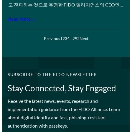
고 전파하는 것으로 유명한 FIDO 얼라이언스의 CEO인…
Read More →
Previous
1
2
3
4
…
292
Next
SUBSCRIBE TO THE FIDO NEWSLETTER
Stay Connected, Stay Engaged
Receive the latest news, events, research and
implementation guidance from the FIDO Alliance. Learn
about digital identity and fast, phishing-resistant
authentication with passkeys.