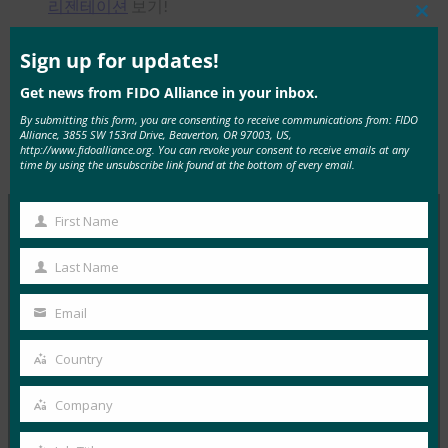
리젠테이션
보기!
Clos
this
mod
Sign up for updates!
Get news from FIDO Alliance in your inbox.
By submitting this form, you are consenting to receive communications from: FIDO
Tags:
무엇이든 피도에게 물어보세요 시리
Type:
FIDO
Alliance, 3855 SW 153rd Drive, Beaverton, OR 97003, US,
http://www.fidoalliance.org. You can revoke your consent to receive emails at any
즈
, 
비디오
, 
웨비나
, 
증명
Videos
time by using the unsubscribe link found at the bottom of every email.
First Name
First
MORE
FIDO VIDEOS
Name
Last Name
Last
Name
FIDO 웨비나: 모두를 위한 패스키 설계: 강력한 인증
Email
Your
을 대규모로 간단하게 만들기
email
Country
FIDO Videos
Country
10월 23, 2025
Company
Company
참석자들은 이 웹캐스트에 참여하여 FIDO 얼라이언스의
UX 워킹 그룹 구성원들이 초기 사용자 온보딩부터 원활