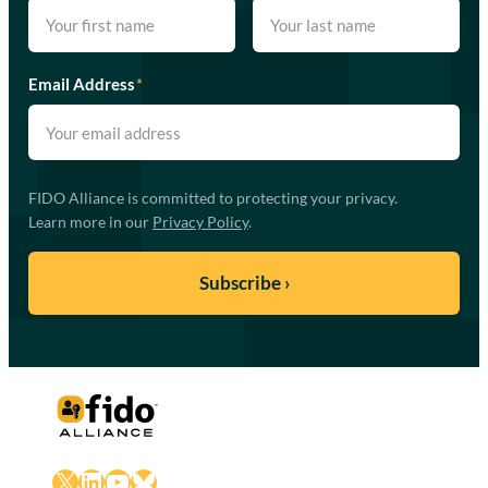
Email Address
*
FIDO Alliance is committed to protecting your privacy.
Learn more in our
Privacy Policy
.
X
LinkedIn
YouTube
Bluesky