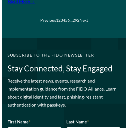
Read More →
Previous
1
2
3
4
5
6
…
292
Next
SUBSCRIBE TO THE FIDO NEWSLETTER
Stay Connected, Stay Engaged
Receive the latest news, events, research and
implementation guidance from the FIDO Alliance. Learn
about digital identity and fast, phishing-resistant
authentication with passkeys.
First Name
*
Last Name
*