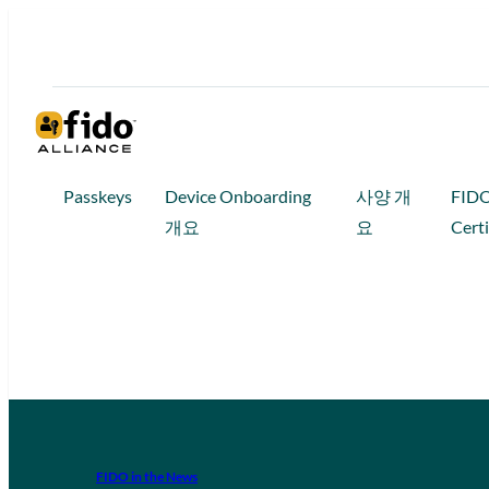
Passkeys
Device Onboarding
사양 개
FID
개요
요
Certi
FIDO in the News