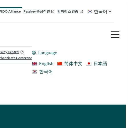
한국어
FIDO Alliance
Passkey 중심적인
컨퍼런스 인증
skey Central
Language
henticate Conference
English
简体中文
日本語
한국어