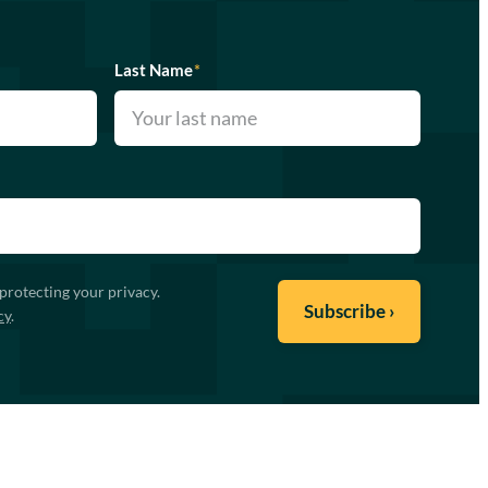
Last Name
*
protecting your privacy.
cy
.