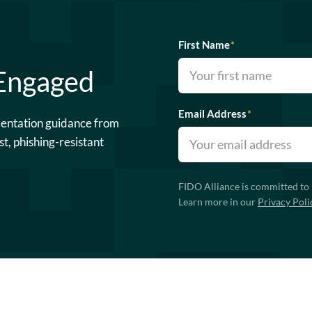
First Name
*
 Engaged
Email Address
*
mentation guidance from
st, phishing-resistant
FIDO Alliance is committed to 
Learn more in our
Privacy Poli