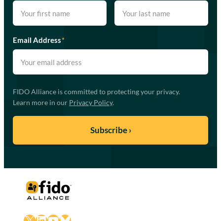
Email Address
*
FIDO Alliance is committed to protecting your privacy.
Learn more in our
Privacy Policy
.
X
LinkedIn
YouTube
Bluesky