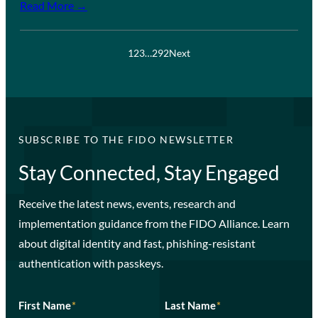
Read More →
1
2
3
…
292
Next
SUBSCRIBE TO THE FIDO NEWSLETTER
Stay Connected, Stay Engaged
Receive the latest news, events, research and
implementation guidance from the FIDO Alliance. Learn
about digital identity and fast, phishing-resistant
authentication with passkeys.
First Name
*
Last Name
*