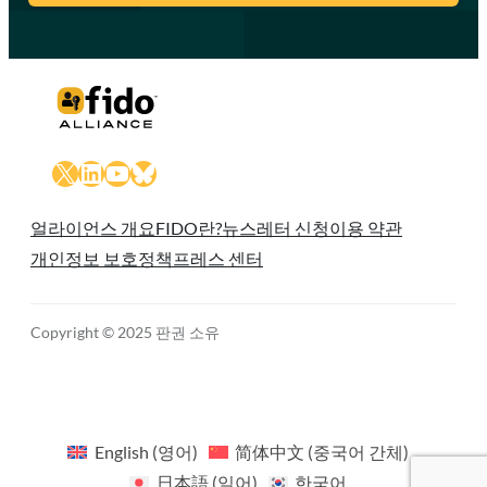
X
LinkedIn
YouTube
Bluesky
얼라이언스 개요
FIDO란?
뉴스레터 신청
이용 약관
개인정보 보호정책
프레스 센터
Copyright © 2025 판권 소유
English
(
영어
)
简体中文
(
중국어 간체
)
日本語
(
일어
)
한국어