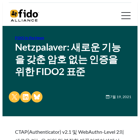
FIDO in the News
Netzpalaver: 새로운 기능
을 갖춘 암호 없는 인증을
위한 FIDO2 표준
Share on X
Share on LinkedIn
Share on Bluesky
7월 19, 2021
CTAP(Authenticator) v2.1 및 WebAuthn-Level 2의