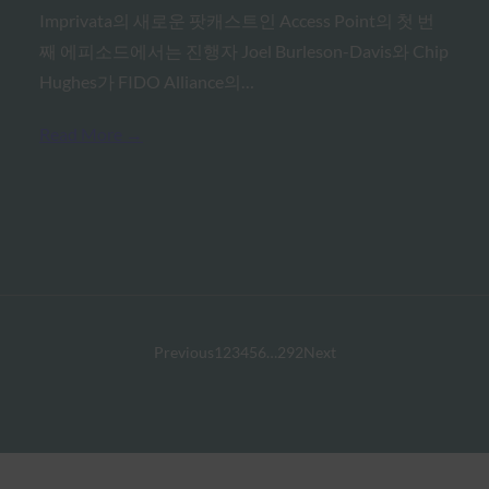
Imprivata의 새로운 팟캐스트인 Access Point의 첫 번
째 에피소드에서는 진행자 Joel Burleson-Davis와 Chip
Hughes가 FIDO Alliance의…
Read More →
Previous
1
2
3
4
5
6
…
292
Next