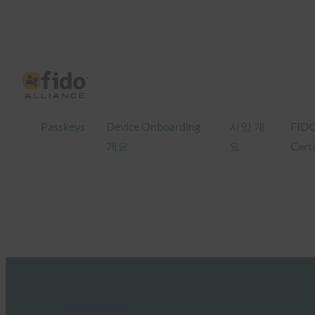
Passkeys
Device Onboarding
사양 개
FID
개요
요
Certi
FIDO in the News