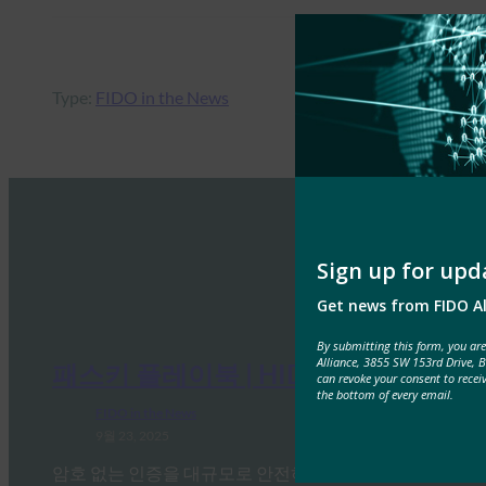
Type:
FIDO in the News
Sign up for upd
Get news from FIDO Al
By submitting this form, you ar
Alliance, 3855 SW 153rd Drive, 
패스키 플레이북 | HID 글로벌
can revoke your consent to recei
the bottom of every email.
FIDO in the News
9월 23, 2025
암호 없는 인증을 대규모로 안전하고 전략적으로 중단