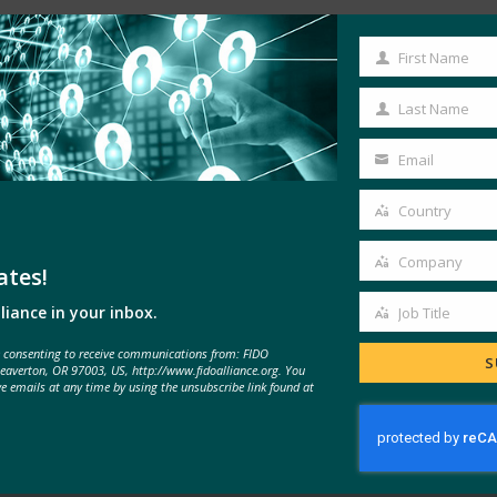
First Name
First
Name
Last Name
Last
Name
Email
Your
email
Country
Country
Company
ates!
Company
MORE
FIDO IN THE NEWS
liance in your inbox.
Job Title
Job
e consenting to receive communications from: FIDO
Title
S
Beaverton, OR 97003, US, http://www.fidoalliance.org. You
팟캐스트: 암호 없는 전환: 현대 기업
ve emails at any time by using the unsubscribe link found at
을 위한 ID 재고하기
FIDO in the News
9월 23, 2025