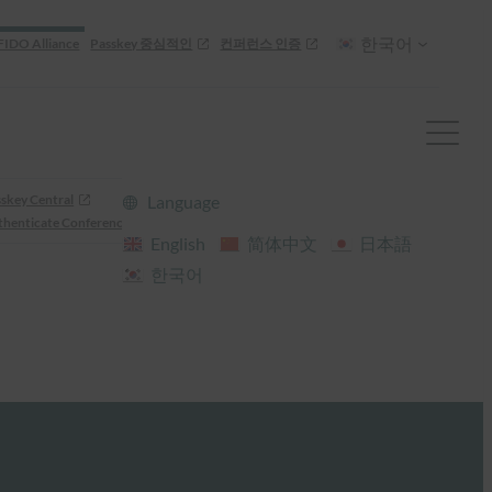
한국어
FIDO Alliance
Passkey 중심적인
컨퍼런스 인증
skey Central
Language
henticate Conference
English
简体中文
日本語
한국어