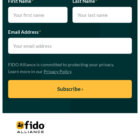
First Name
*
Last Name
*
Email Address
*
FIDO Alliance is committed to protecting your privacy.
Learn more in our
Privacy Policy
.