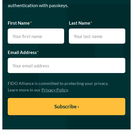
authentication with passkeys.
First Name
*
Last Name
*
Email Address
*
FIDO Alliance is committed to protecting your privacy.
Learn more in our
Privacy Policy
.