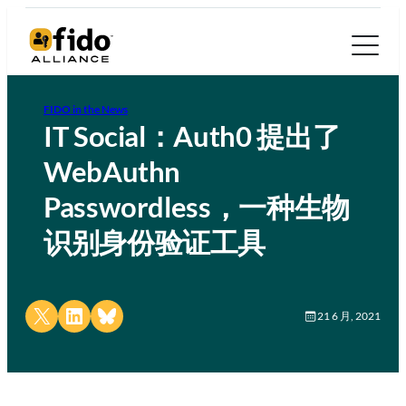
FIDO in the News
IT Social：Auth0 提出了
WebAuthn
Passwordless，一种生物
识别身份验证工具
Share on X
Share on LinkedIn
Share on Bluesky
21 6 月, 2021