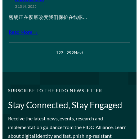
3 10 月, 2025
密钥正在彻底改变我们保护在线帐…
Read More →
1
2
3
…
292
Next
SUBSCRIBE TO THE FIDO NEWSLETTER
Stay Connected, Stay Engaged
Receive the latest news, events, research and
implementation guidance from the FIDO Alliance. Learn
about digital identity and fast, phishing-resistant