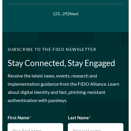
1
2
3
…
292
Next
SUBSCRIBE TO THE FIDO NEWSLETTER
Stay Connected, Stay Engaged
Receive the latest news, events, research and
implementation guidance from the FIDO Alliance. Learn
about digital identity and fast, phishing-resistant
authentication with passkeys.
First Name
*
Last Name
*