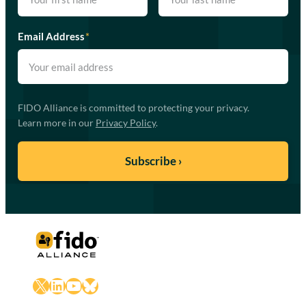
Email Address
*
FIDO Alliance is committed to protecting your privacy.
Learn more in our
Privacy Policy
.
X
LinkedIn
YouTube
Bluesky