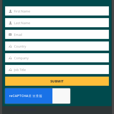
FIDO Alliance와 같은 조직이 새로운 인증 방법을 위해 업
First Name
계와 협력함에 따라 암호를 기억하는 것은 곧…
First
Name
Last Name
Read More →
Last
Name
레지스터: 암호 킬러 FIDO2가 Azure Active
Email
Your
Directory 하이브리드 환경에 바운딩됩니다.
email
Country
FIDO in the News
Country
2월 25, 2020
Company
FIDO2는 이제 Azure Active Directory의 하이브리드
Company
Azure AD 조인 Windows 10 디바이스에서 지원된다고
Job Title
Job
Register는 보고합니다.
Title
SUBMIT
Read More →
Forbes: Apple 은 모든 사용자에게 영향을 미칠 수 있
는 놀라운 새로운 보안 조치를 취했습니다.
FIDO in the News