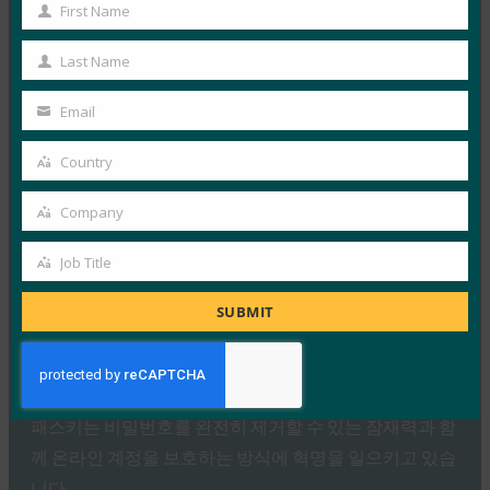
Read More →
First Name
First
생체 인식 업데이트: Yubico는 글로벌 설문 조사에서
Name
여전히 부족한 패스키 인식을 발견했습니다.
Last Name
Last
FIDO in the News
Name
Email
10월 3, 2025
Your
email
인식된 사이버 보안과 실제 취약성 사이에는 지속적인 단
Country
Country
절이 있습니다. 이것이 Yubico의 2025년 글로벌 인증 현
Company
황…
Company
Job Title
Read More →
Job
Title
PC Mag: 비밀번호 버리기: 패스키가 온라인 보안의
SUBMIT
미래인 이유
FIDO in the News
10월 3, 2025
패스키는 비밀번호를 완전히 제거할 수 있는 잠재력과 함
께 온라인 계정을 보호하는 방식에 혁명을 일으키고 있습
니다.…