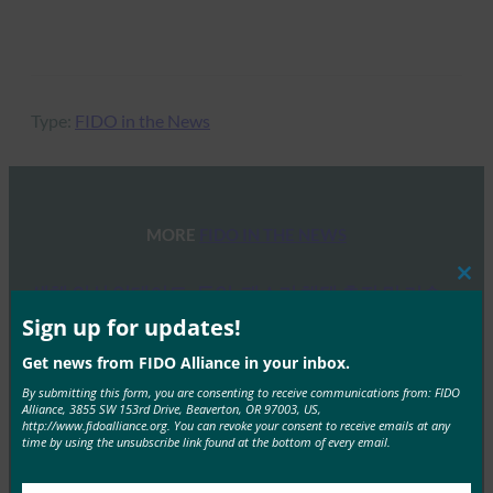
Type:
FIDO in the News
MORE
FIDO IN THE NEWS
Clos
생체 인식 업데이트: 독일, 패스키 채택 추진 및 기술
this
지침 초안 발표
mod
Sign up for updates!
FIDO in the News
Get news from FIDO Alliance in your inbox.
10월 3, 2025
By submitting this form, you are consenting to receive communications from: FIDO
독일 연방 정보 보안국(BSI)은 패스키 서버 구성에 대한
Alliance, 3855 SW 153rd Drive, Beaverton, OR 97003, US,
http://www.fidoalliance.org. You can revoke your consent to receive emails at any
기술적 고려 사항을 설명하는 문서 초안에 대한…
time by using the unsubscribe link found at the bottom of every email.