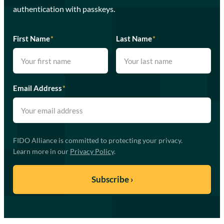
authentication with passkeys.
First Name
*
Last Name
*
Email Address
*
FIDO Alliance is committed to protecting your privacy.
Learn more in our
Privacy Policy
.