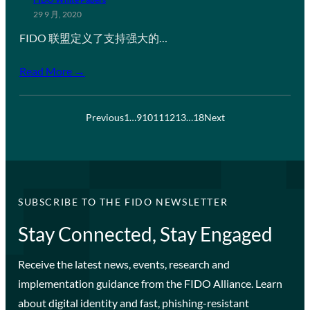
29 9 月, 2020
FIDO 联盟定义了支持强大的…
Read More →
Previous
1
…
9
10
11
12
13
…
18
Next
SUBSCRIBE TO THE FIDO NEWSLETTER
Stay Connected, Stay Engaged
Receive the latest news, events, research and
implementation guidance from the FIDO Alliance. Learn
about digital identity and fast, phishing-resistant