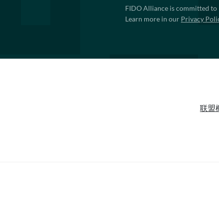
FIDO Alliance is committed to 
Learn more in our
Privacy Poli
联盟