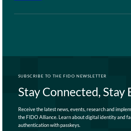
SUBSCRIBE TO THE FIDO NEWSLETTER
Stay Connected, Stay
Receive the latest news, events, research and imple
the FIDO Alliance. Learn about digital identity and fa
authentication with passkeys.