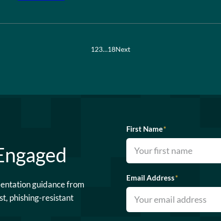
1
2
3
…
18
Next
First Name
*
 Engaged
Email Address
*
mentation guidance from
st, phishing-resistant