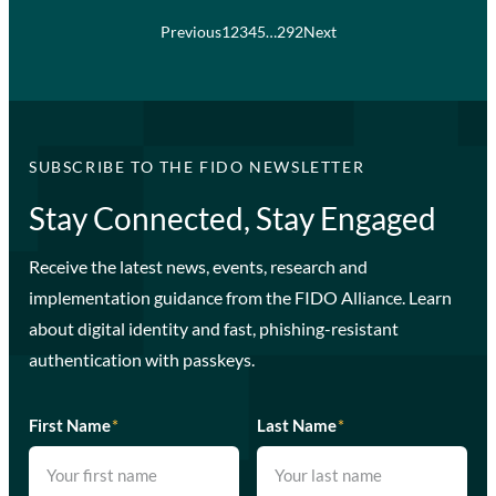
Previous
1
2
3
4
5
…
292
Next
SUBSCRIBE TO THE FIDO NEWSLETTER
Stay Connected, Stay Engaged
Receive the latest news, events, research and
implementation guidance from the FIDO Alliance. Learn
about digital identity and fast, phishing-resistant
authentication with passkeys.
First Name
*
Last Name
*