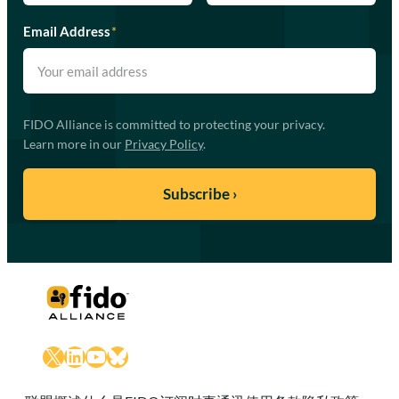
Email Address
*
FIDO Alliance is committed to protecting your privacy.
Learn more in our
Privacy Policy
.
X
LinkedIn
YouTube
Bluesky