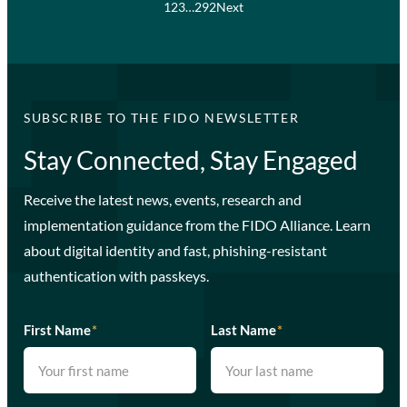
1
2
3
…
292
Next
SUBSCRIBE TO THE FIDO NEWSLETTER
Stay Connected, Stay Engaged
Receive the latest news, events, research and
implementation guidance from the FIDO Alliance. Learn
about digital identity and fast, phishing-resistant
authentication with passkeys.
First Name
*
Last Name
*