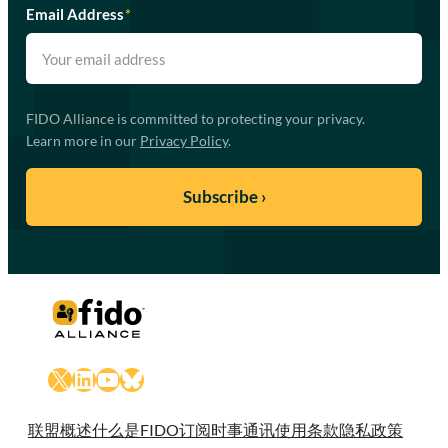
Email Address
*
FIDO Alliance is committed to protecting your privacy.
Learn more in our
Privacy Policy
.
X
LinkedIn
YouTube
Bluesky
联盟概述
什么是FIDO
订阅时事通讯
使用条款
隐私政策