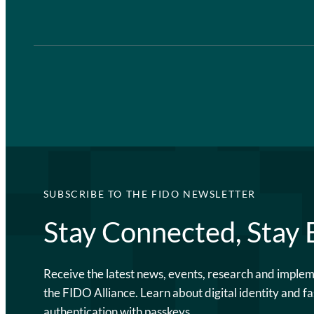
SUBSCRIBE TO THE FIDO NEWSLETTER
Stay Connected, Stay
Receive the latest news, events, research and imple
the FIDO Alliance. Learn about digital identity and fa
authentication with passkeys.