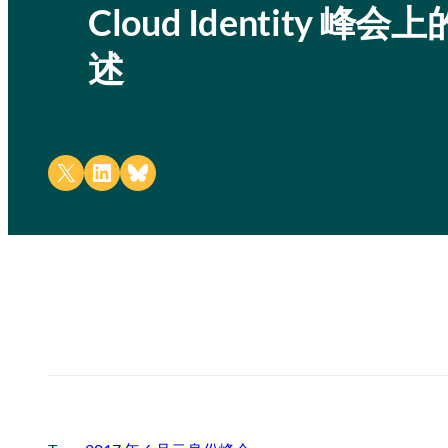
Cloud Identity 峰会上
述
Share on X
Share on LinkedIn
Share on Bluesky