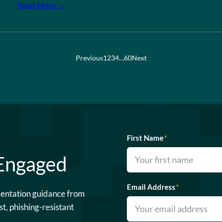
Read More →
Previous
1
2
3
4
…
60
Next
First Name
*
 Engaged
Email Address
*
mentation guidance from
st, phishing-resistant