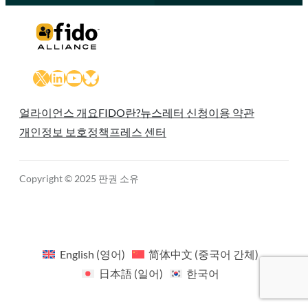
X
LinkedIn
YouTube
Bluesky
얼라이언스 개요
FIDO란?
뉴스레터 신청
이용 약관
개인정보 보호정책
프레스 센터
Copyright © 2025 판권 소유
English
(
영어
)
简体中文
(
중국어 간체
)
日本語
(
일어
)
한국어