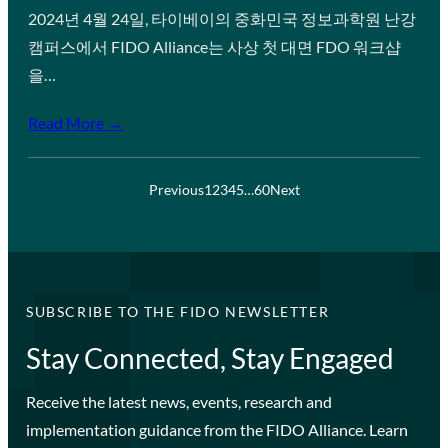
2024년 4월 24일, 타이베이의 중화민국 정보과학원 난강
캠퍼스에서 FIDO Alliance는 사상 첫 대면 FDO 워크샵
을…
Read More →
Previous
1
2
3
4
5
…
60
Next
SUBSCRIBE TO THE FIDO NEWSLETTER
Stay Connected, Stay Engaged
Receive the latest news, events, research and
implementation guidance from the FIDO Alliance. Learn