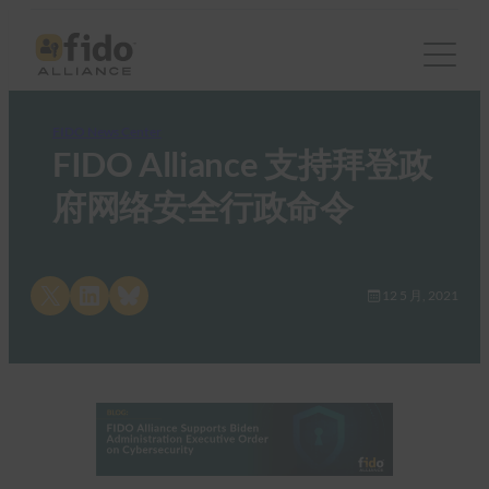
FIDO News Center
FIDO Alliance 支持拜登政
府网络安全行政命令
Share on X
Share on LinkedIn
Share on Bluesky
12 5 月, 2021