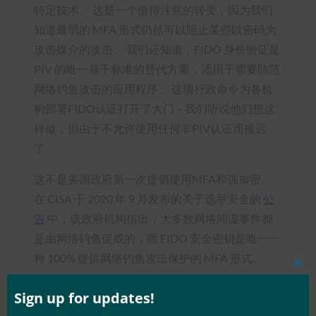
特定技术。 这是一个值得注意的转变，因为我们
知道最弱的 MFA 形式仍然可以阻止某些以密码为
攻击媒介的攻击。 我们还知道，FIDO 身份验证是
PIV 的唯一基于标准的替代方案，适用于需要防范
网络钓鱼攻击的应用程序。 这项行政命令为各机
构部署FIDO认证打开了大门 – 我们听说他们想这
样做，但由于不允许使用任何非PIV认证而推迟
了。
这不是美国政府第一次提倡使用MFA和强加密。
在 CISA 于 2020 年 9 月发布的关于选举安全的
公
告
中，该政府机构指出，大多数网络间谍事件都
是由网络钓鱼促成的，而 FIDO 安全密钥是唯一一
种 100% 提供网络钓鱼攻击保护的 MFA 形式。
Clos
this
事实上，美国政府不仅一直在倡导对 FIDO 使用强
mod
Sign up for updates!
身份验证，而且实际上至少从 2018 年开始就在