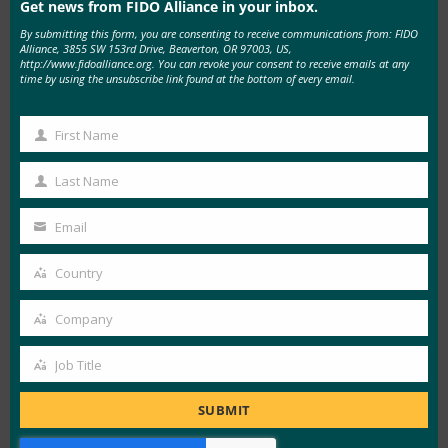
Get news from FIDO Alliance in your inbox.
login.gov
门户网站上实施了它。 有了
login.gov
，
By submitting this form, you are consenting to receive communications from: FIDO
美国政府已经提供了一种安全的方法，帮助公民和
Alliance, 3855 SW 153rd Drive, Beaverton, OR 97003, US,
http://www.fidoalliance.org. You can revoke your consent to receive emails at any
机构安全地获取联邦资源。 2019 年 6 月， FIDO
time by using the unsubscribe link found at the bottom of every email.
Alliance 举办了一场
网络研讨会
，详细介绍了
login.gov 的部署案例研究，现在，随着机构需要
First Name
First
在未来 180 天内采用强身份验证，该案例研究更
Name
Last Name
加及时。
Last
Name
Email
自成立以来， FIDO Alliance 一直将行业合作伙伴
Your
聚集在一起，包括所有主要操作系统供应商以及所
email
Country
Country
有垂直行业（包括金融服务、电子商务和政府）的
技术和消费者服务提供商。 所有这些不同的团体
Company
Company
一直在共同努力，以实现强身份验证的标准化。
Job Title
如今，全球数十亿台设备可以支持 FIDO 身份验
Job
证，并已准备好在确保强大的身份验证未来方面发
Title
SUBMIT
挥自己的作用。 事实上，大多数主要的云提供