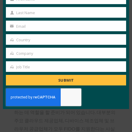
근 방식을 제공하고 있습니다. 2019년 6월, FIDO
First
Alliance 는 login.gov 에 대한 배포 사례 연구를 자세
Name
Last Name
Last
히 설명하는
웨비나를
주최했으며, 이는 정부 기관
Name
이 향후 180일 이내에 강력한 인증을 채택해야 할
Email
Your
필요성에 따라 더욱 시의적절합니다.
email
Country
Country
FIDO Alliance는 창립 이래 금융 서비스, 전자 상거
Company
래 및 정부를 포함한 모든 산업 분야의 기술 및 소비
Company
자 서비스 제공업체뿐만 아니라 모든 주요 운영 체
Job Title
Job
제 공급업체를 포함한 업계 파트너를 한데 모으고
Title
있습니다. 이러한 모든 다양한 그룹은 강력한 인증
SUBMIT
을 표준화하기 위해 공통의 목적으로 협력해 왔습
니다. 오늘날 전 세계 수십억 개의 장치가 FIDO 인
증을 지원할 수 있으며 강력한 인증의 미래를 보장
하는 데 역할을 할 준비가 되어 있습니다. 대부분의
주요 클라우드 제공업체, 디바이스 제조업체 및 브
라우저 공급업체가 모두 FIDO를 지원한다는 사실