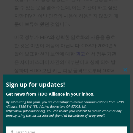
할 수 있는 문을 열어주는데, 이는 기관이 하고 싶었
지만 PIV가 아닌 인증의 사용이 허용되지 않았기 때
문에 보류해 왔던 것입니다.
미국 정부가 MFA와 강력한 암호화의 사용을 옹호
한 것은 이번이 처음이 아닙니다. CISA가 2020년 9
월에 발표한 선거 보안에 대한
권고
에서 정부 기관
은 사이버 스파이 사건의 대부분이 피싱에 의해 발
생하며 FIDO 보안 키는 피싱 공격으로부터 100%
Clos
this
보호하는 유일한 MFA 형태라고 언급했습니다.
mod
Sign up for updates!
실제로 미국 정부는 FIDO를 통한 강력한 인증 사용
Get news from FIDO Alliance in your inbox.
을 옹호해 왔을 뿐만 아니라 실제로 적어도 2018년
By submitting this form, you are consenting to receive communications from: FIDO
Alliance, 3855 SW 153rd Drive, Beaverton, OR 97003, US,
부터
login.gov
포털에서 이를 구현하고 있습니다.
http://www.fidoalliance.org. You can revoke your consent to receive emails at any
time by using the unsubscribe link found at the bottom of every email.
login.gov
통해 미국 정부는 이미 시민과 기관이 연
방 자원에 안전하게 액세스할 수 있도록 안전한 접
First Name