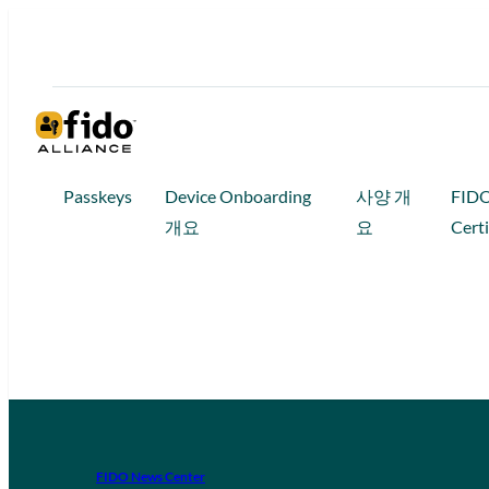
Passkeys
Device Onboarding
사양 개
FID
개요
요
Certi
FIDO News Center