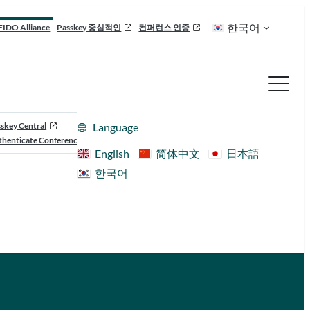
한국어
FIDO Alliance
Passkey 중심적인
컨퍼런스 인증
skey Central
Language
henticate Conference
English
简体中文
日本語
한국어