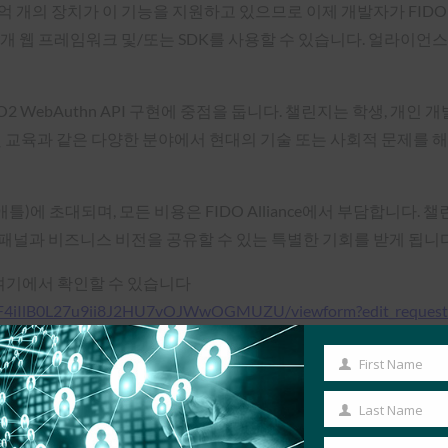
십억 개의 장치가 이 기능을 지원하고 있으므로 이제 개발자가 FIDO
의 공개 웹 프레임워크 및/또는 SDK를 사용할 수 있습니다. 얼라이
2 WebAuthn API 구현에 중점을 둡니다. 챌린지는 학생, 개인
게임 및 교육과 같은 다양한 분야에서 현대의 기술 또는 사회적 문제를
 시애틀)에 초대되며, 모든 비용은 FIDO Alliance에서 부담합니다. 챌
자 패널과 비즈니스 비전을 공유할 수 있는 특별한 기회를 받게 됩니다
 여기에서 확인할 수 있습니다
MjF4iIlB0L27u9ii8J2HU7vOJWwOGMUZU/viewform?edit_request
tco, Samsung, StrongKey, TrustKey, Yubico.
First Name
First
지에서 확인할 수 있습니다
https://fidoalliance.org/fido-develope
Name
Last Name
Last