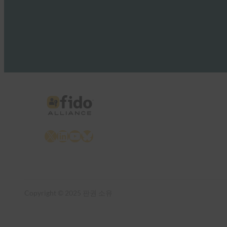
X
LinkedIn
YouTube
Bluesky
Copyright © 2025 판권 소유