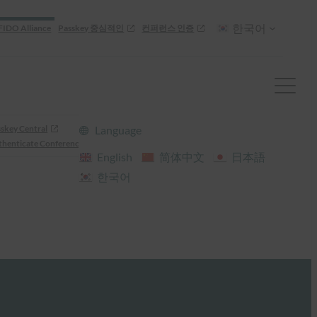
한국어
FIDO Alliance
Passkey 중심적인
컨퍼런스 인증
skey Central
Language
henticate Conference
English
简体中文
日本語
한국어