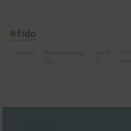
Passkeys
Device Onboarding
사양 개
FID
개요
요
Certi
FIDO News Center