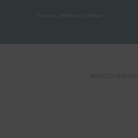
Previous
1
…
58
59
60
61
62
…
68
Next
얼라이언스 개요
FIDO