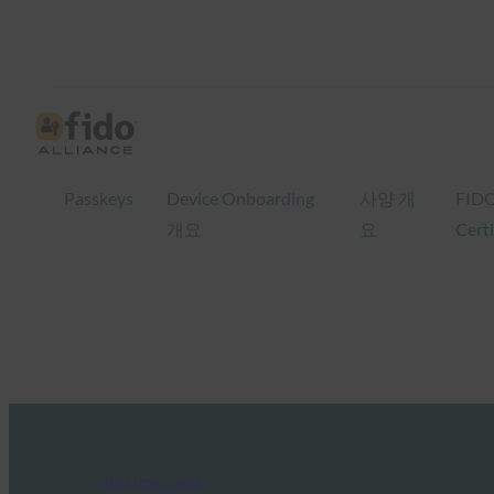
Passkeys
Device Onboarding
사양 개
FID
개요
요
Certi
FIDO News Center