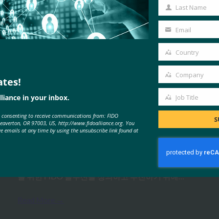
Name
Last Name
Last
Name
Email
Your
email
Country
Country
MORE
FIDO NEWS CENTER
Company
ates!
Company
liance in your inbox.
Job Title
FIDO 얼라이언스, 결제 워킹 그룹
Job
출범
e consenting to receive communications from: FIDO
Title
S
Beaverton, OR 97003, US, http://www.fidoalliance.org. You
ve emails at any time by using the unsubscribe link found at
FIDO News Center
4월 29, 2025
2025년 4월 29일 – FIDO 얼라이언스는 결제 사용 사례
를 위한 FIDO 솔루션을 정의하고 추진하기 위해…
Read More →