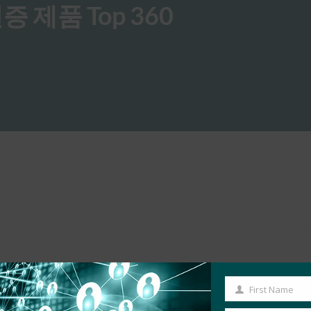
증 제품 Top 360
DO 인증 쇼케이스
, 
블로그
, 
소식
, 
증명
First Name
First