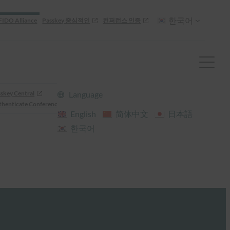
한국어
FIDO Alliance
Passkey 중심적인
컨퍼런스 인증
skey Central
Language
henticate Conference
English
简体中文
日本語
한국어