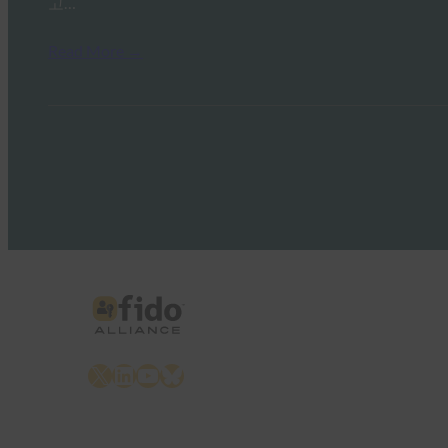
고…
Read More →
X
LinkedIn
YouTube
Bluesky