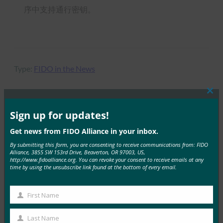
序中支持通行密钥。
Type:
FIDO in the News
Clos
this
mod
Sign up for updates!
MORE
FIDO IN THE NEWS
Get news from FIDO Alliance in your inbox.
By submitting this form, you are consenting to receive communications from: FIDO
生物识别更新：德国推动通行密钥的采用，发布技术
Alliance, 3855 SW 153rd Drive, Beaverton, OR 97003, US,
指南草案
http://www.fidoalliance.org. You can revoke your consent to receive emails at any
time by using the unsubscribe link found at the bottom of every email.
FIDO in the News
3 10 月, 2025
First Name
德国联邦信息安全办公室 （BS…
First
Name
Last Name