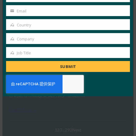
Last
Read More →
Name
生物识别更新：Yubico 发现全球调查中仍然缺乏通
Email
Your
行密钥意识
email
Country
FIDO in the News
Country
3 10 月, 2025
Company
Company
感知到的网络安全与实际漏洞之间…
Job Title
Job
Read More →
Title
SUBMIT
PC Mag：抛弃密码：为什么密钥是在线安全的未来
FIDO in the News
3 10 月, 2025
密钥正在彻底改变我们保护在线帐…
Read More →
1
2
3
…
292
Next