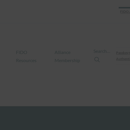
FIDO 
Search…
FIDO
Alliance
Passkey 
Authenti
Resources
Membership