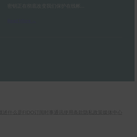
密钥正在彻底改变我们保护在线帐…
Read More →
概述
什么是FIDO
订阅时事通讯
使用条款
隐私政策
媒体中心