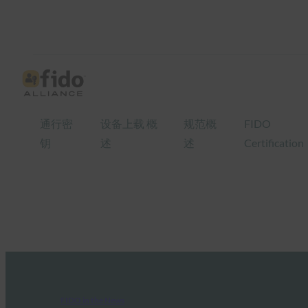
通行密
设备上载 概
规范概
FIDO
钥
述
述
Certification
FIDO in the News