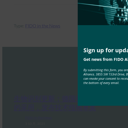
Type:
FIDO in the News
Sign up for upd
Get news from FIDO Al
By submitting this form, you ar
Alliance, 3855 SW 153rd Drive, 
can revoke your consent to recei
the bottom of every email.
生物识别更新：德国推动通行密钥
的采用，发布技术指南草案
FIDO in the News
3 10 月, 2025