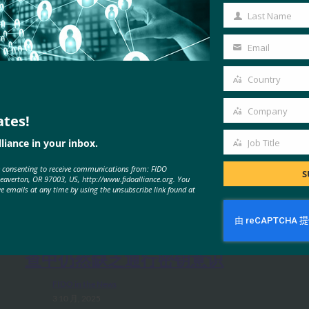
Name
Last Name
Last
Name
Email
Your
email
Country
Country
Company
ates!
Company
liance in your inbox.
Job Title
Job
e consenting to receive communications from: FIDO
Title
S
MORE
FIDO IN THE NEWS
Beaverton, OR 97003, US, http://www.fidoalliance.org. You
ve emails at any time by using the unsubscribe link found at
生物识别更新：Yubico 发现全球调
查中仍然缺乏通行密钥意识
FIDO in the News
3 10 月, 2025