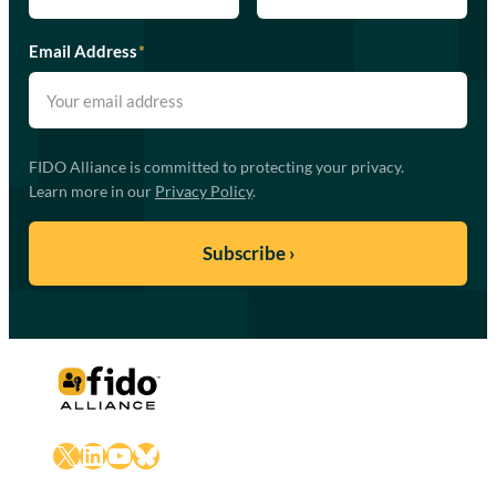
Email Address
*
FIDO Alliance is committed to protecting your privacy.
Learn more in our
Privacy Policy
.
X
LinkedIn
YouTube
Bluesky