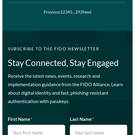
Previous
1
2
3
4
5
…
292
Next
SUBSCRIBE TO THE FIDO NEWSLETTER
Stay Connected, Stay Engaged
Receive the latest news, events, research and
implementation guidance from the FIDO Alliance. Learn
about digital identity and fast, phishing-resistant
authentication with passkeys.
First Name
*
Last Name
*