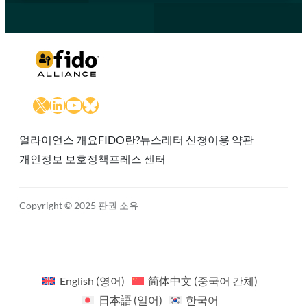
X
LinkedIn
YouTube
Bluesky
얼라이언스 개요
FIDO란?
뉴스레터 신청
이용 약관
개인정보 보호정책
프레스 센터
Copyright © 2025 판권 소유
English
(
영어
)
简体中文
(
중국어 간체
)
日本語
(
일어
)
한국어