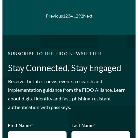
Previous
1
2
3
4
…
292
Next
SUBSCRIBE TO THE FIDO NEWSLETTER
Stay Connected, Stay Engaged
Receive the latest news, events, research and
implementation guidance from the FIDO Alliance. Learn
about digital identity and fast, phishing-resistant
authentication with passkeys.
First Name
*
Last Name
*