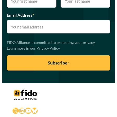
Email Address
*
FIDO Alliance is committed to protecting your privacy.
Learn more in our
Privacy Policy
.
X
LinkedIn
YouTube
Bluesky