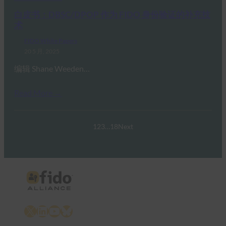
白皮书：DBSC/DPOP 作为 FIDO 身份验证的补充技
术
FIDO White Papers
20 5 月, 2025
编辑 Shane Weeden…
Read More →
1
2
3
…
18
Next
X
LinkedIn
YouTube
Bluesky