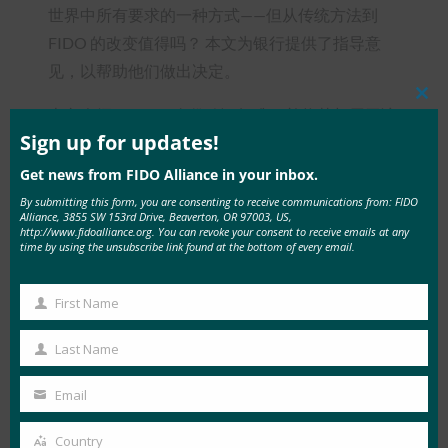
世界中所有要求的一种方式——但从传统方法到
FIDO 的改变值得吗？ 本文为银行提供了指导意
见，以帮助他们做出决定。
Clos
本文介绍了 FIDO 身份验证标准，并将其与用于访
this
mod
Sign up for updates!
问帐户或保护在线支付的传统身份验证方法进行了
比较。 比较的方法包括 SMS OTP、硬件 OTP 生成
Get news from FIDO Alliance in your inbox.
器、CAP 阅读器以及专有的智能手机和基于生物
By submitting this form, you are consenting to receive communications from: FIDO
Alliance, 3855 SW 153rd Drive, Beaverton, OR 97003, US,
识别的解决方案，涉及 PSD2 合规性、安全性、可
http://www.fidoalliance.org. You can revoke your consent to receive emails at any
time by using the unsubscribe link found at the bottom of every email.
用性和可扩展性。 最终，这篇论文回答了这个问
题：为什么要改用FIDO？
First Name
First
Name
Last Name
Last
Name
Email
Tags:
PSD2的
, 
为什么要更改为
Type:
FIDO White
Your
FIDO
, 
白皮书
Papers
email
Country