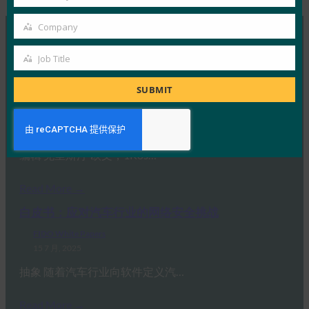
Country
Company
Company
MORE
FIDO WHITE PAPERS
Job Title
Job
Title
SUBMIT
密钥和可验证的数字凭证：保护数字身份的协调途径
FIDO White Papers
22 9 月, 2025
编辑 克里斯汀·欧文，1Kos…
Read More →
白皮书：应对汽车行业的网络安全挑战
FIDO White Papers
15 7 月, 2025
抽象 随着汽车行业向软件定义汽…
Read More →