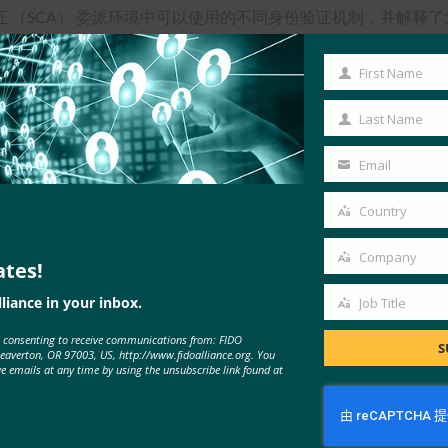
（SCA） 委派环境中可以使用的不同身份验证机制，并解释了为
First Name
First
Name
Last Name
Last
Name
Email
Your
email
Country
Country
Company
ates!
Company
liance in your inbox.
Job Title
Job
e consenting to receive communications from: FIDO
Title
S
Beaverton, OR 97003, US, http://www.fidoalliance.org. You
ve emails at any time by using the unsubscribe link found at
MORE
FIDO WHITE PAPERS