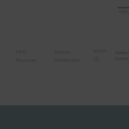
FIDO 
Search…
FIDO
Alliance
Passkey 
Authenti
Resources
Membership