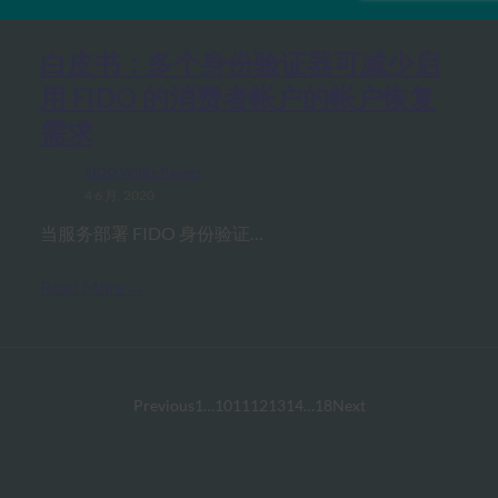
白皮书：多个身份验证器可减少启
用 FIDO 的消费者帐户的帐户恢复
需求
FIDO White Papers
4 6 月, 2020
当服务部署 FIDO 身份验证…
Read More →
Previous
1
…
10
11
12
13
14
…
18
Next