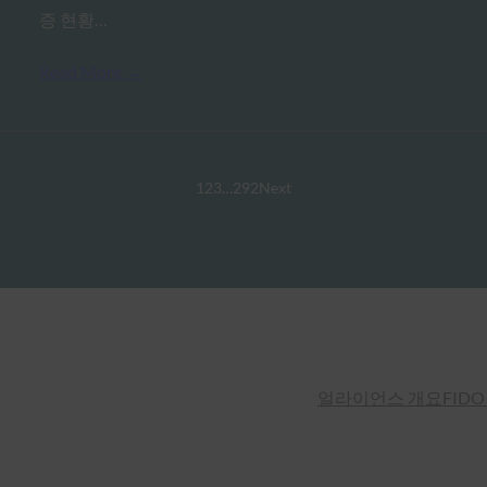
증 현황…
Read More →
1
2
3
…
292
Next
얼라이언스 개요
FIDO