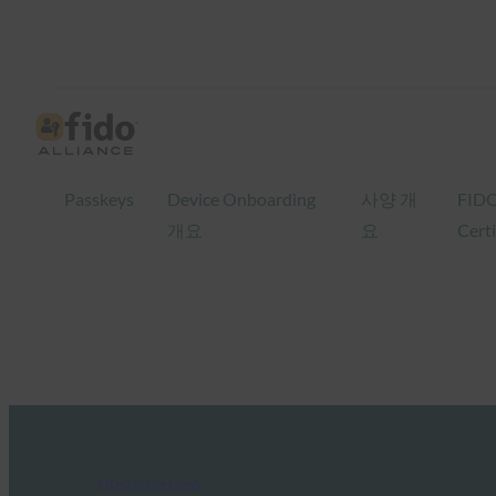
Passkeys
Device Onboarding
사양 개
FID
개요
요
Certi
FIDO in the News