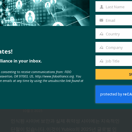
Name
Last Name
Last
Name
Email
Your
email
Country
Country
Company
ates!
MORE
FIDO IN THE NEWS
Company
liance in your inbox.
Job Title
Job
e consenting to receive communications from: FIDO
Title
생체 인식 업데이트: Yubico는 글로
S
Beaverton, OR 97003, US, http://www.fidoalliance.org. You
ve emails at any time by using the unsubscribe link found at
벌 설문 조사에서 여전히 부족한 패
스키 인식을 발견했습니다.
FIDO in the News
10월 3, 2025
인식된 사이버 보안과 실제 취약성 사이에는 지속적인
단절이 있습니다. 이것이 Yubico의 2025년 글로벌 인