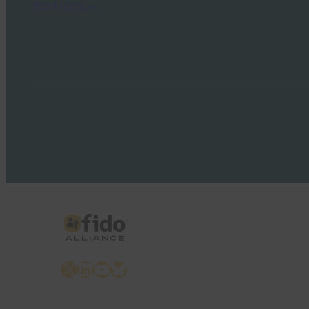
Read More →
X
LinkedIn
YouTube
Bluesky