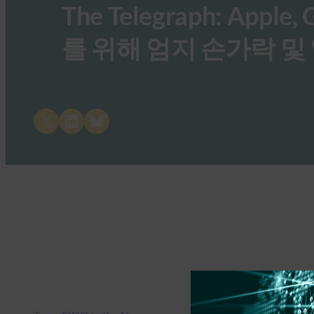
The Telegraph: Apple
를 위해 엄지 손가락 및 
Share on X
Share on LinkedIn
Share on Bluesky