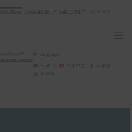
한국어
FIDO Alliance
Passkey 중심적인
컨퍼런스 인증
skey Central
Language
henticate Conference
English
简体中文
日本語
한국어