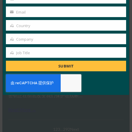
Last
Read More →
Name
Email
生物识别更新：Yubico 发现全球调查中仍然缺乏通
Your
行密钥意识
email
Country
Country
FIDO in the News
3 10 月, 2025
Company
Company
感知到的网络安全与实际漏洞之间…
Job Title
Job
Read More →
Title
SUBMIT
PC Mag：抛弃密码：为什么密钥是在线安全的未来
FIDO in the News
3 10 月, 2025
密钥正在彻底改变我们保护在线帐…
Read More →
1
2
3
…
292
Next