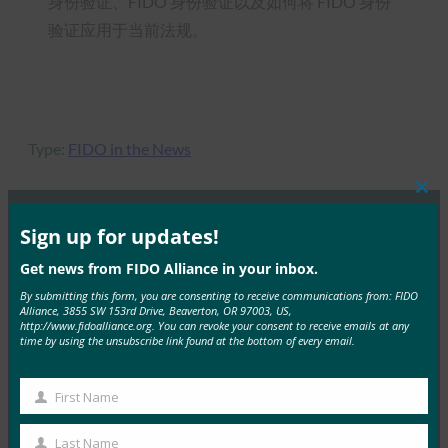
身份验证、FIDO 身份验证以及如何将 FIDO 身份
验证应用于当前法规。
Type:
FIDO in the News
Clos
this
mod
Sign up for updates!
MORE
FIDO IN THE NEWS
Get news from FIDO Alliance in your inbox.
By submitting this form, you are consenting to receive communications from: FIDO
生物识别更新：德国推动通行密钥的采用，发布技术
Alliance, 3855 SW 153rd Drive, Beaverton, OR 97003, US,
指南草案
http://www.fidoalliance.org. You can revoke your consent to receive emails at any
time by using the unsubscribe link found at the bottom of every email.
FIDO in the News
3 10 月, 2025
First Name
First
德国联邦信息安全办公室 （BS…
Name
Last Name