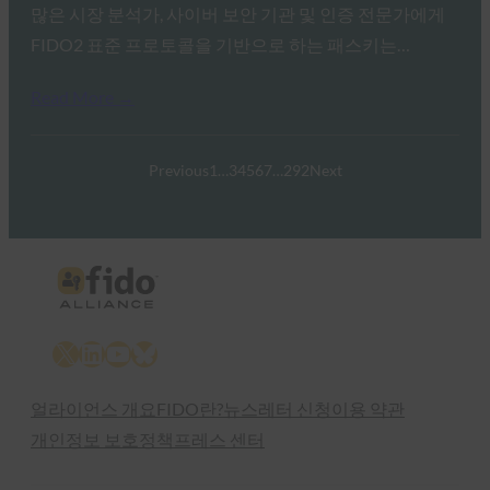
많은 시장 분석가, 사이버 보안 기관 및 인증 전문가에게
FIDO2 표준 프로토콜을 기반으로 하는 패스키는…
Read More →
Previous
1
…
3
4
5
6
7
…
292
Next
X
LinkedIn
YouTube
Bluesky
얼라이언스 개요
FIDO란?
뉴스레터 신청
이용 약관
개인정보 보호정책
프레스 센터