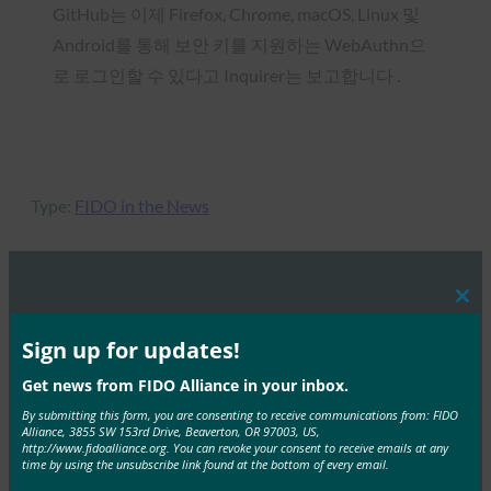
GitHub는 이제 Firefox, Chrome, macOS, Linux 및
Android를 통해 보안 키를 지원하는 WebAuthn으
로 로그인할 수 있다고 Inquirer는 보고합니다 .
Type:
FIDO in the News
Clos
MORE
FIDO IN THE NEWS
this
mod
Sign up for updates!
생체 인식 업데이트: 생체 인식에 대한 신뢰를 구축하
Get news from FIDO Alliance in your inbox.
기 위해 베트남 은행은 FIDO 패스키를 채택해야 합니
By submitting this form, you are consenting to receive communications from: FIDO
다.
Alliance, 3855 SW 153rd Drive, Beaverton, OR 97003, US,
http://www.fidoalliance.org. You can revoke your consent to receive emails at any
FIDO in the News
time by using the unsubscribe link found at the bottom of every email.
9월 22, 2025