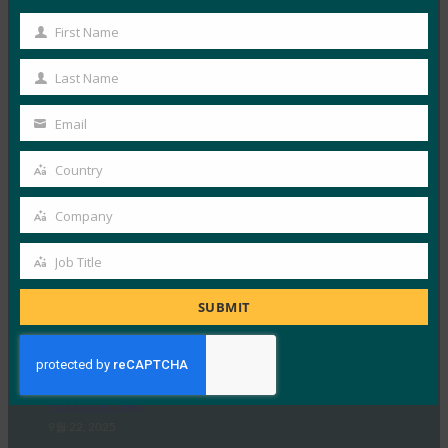
VinCSS 는 베트남 은행 앱의 인증 경험에 대한 업계 최초
First Name
First
의 보고서를 발표했으며, 이는 베트남 은행…
Name
Last Name
Last
Read More →
Name
Email
백엔드 뉴스: HID는 BSP 규정 준수를 지원하기 위해
Your
비밀번호 없는 인증을 제공합니다.
email
Country
Country
FIDO in the News
9월 22, 2025
Company
Company
보안 ID 솔루션을 제공하는 회사인 HID는 금융 기관 및
Job Title
기업이 금융 계좌 사기 방지법(AFASA)에 따른…
Job
Title
SUBMIT
Read More →
Security Boulevard: 비밀번호 너머: 올바른 암호 선
택 가이드
FIDO in the News
9월 22, 2025