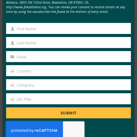
Alliance, 3855 SW 153rd Drive, Beaverton, OR 97003, US,
TechGenyz: 비밀번호 없는 미래: 생체 인식 및 패스키
http://www.fidoalliance.org. You can revoke your consent to receive emails at any
가 진정한 보안을 잠금 해제하는 방법
time by using the unsubscribe link found at the bottom of every email.
FIDO in the News
9월 26, 2025
First Name
First
생체 인식은 편리함을 제공하는 반면, 패스키는 인증의 다
Name
Last Name
음 단계를 위한 백본을 제공합니다. Apple, Google,
Last
Microsoft…
Name
Email
Your
email
Read More →
Country
Country
포브스: 아이폰의 새로운 카메라? 것은 무엇이든지.
Company
iPhone의 새 지갑? 시원하다.
Company
FIDO in the News
Job Title
Job
9월 26, 2025
Title
지갑의 신원에 대한 Apple의 접근 방식은 W3C의 Digital
SUBMIT
Credentials API 및 FIDO Alliance 프로토콜을 포함한…
Read More →