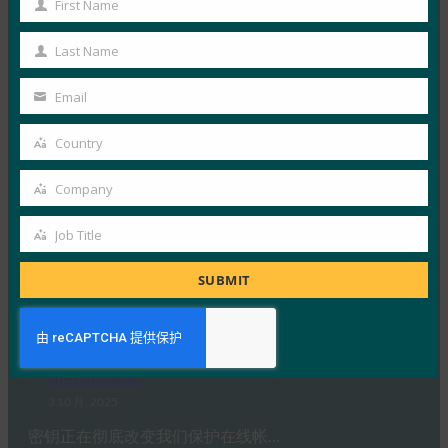
First Name
First
FIDO in the News
Name
3 10 月, 2025
Last Name
Last
德国联邦信息安全办公室 （BS…
Name
Email
Your
Read More →
email
Country
Country
生物识别更新：Yubico 发现全球调查中仍然缺乏通
行密钥意识
Company
Company
FIDO in the News
3 10 月, 2025
Job Title
Job
感知到的网络安全与实际漏洞之间…
Title
SUBMIT
Read More →
PC Mag：抛弃密码：为什么密钥是在线安全的未来
FIDO in the News
3 10 月, 2025
密钥正在彻底改变我们保护在线帐…