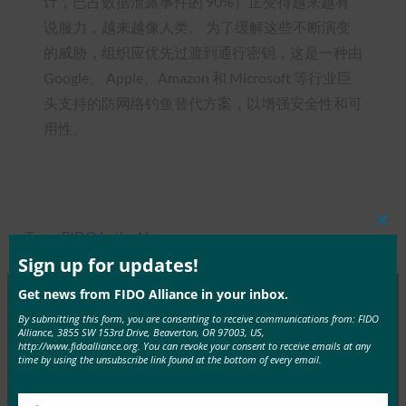
计，已占数据泄露事件的 90%）正变得越来越有
说服力，越来越像人类。 为了缓解这些不断演变
的威胁，组织应优先过渡到通行密钥，这是一种由
Google、 Apple、Amazon 和 Microsoft 等行业巨
头支持的防网络钓鱼替代方案，以增强安全性和可
用性。
Clos
Type:
FIDO in the News
this
mod
Sign up for updates!
Get news from FIDO Alliance in your inbox.
By submitting this form, you are consenting to receive communications from: FIDO
MORE
FIDO IN THE NEWS
Alliance, 3855 SW 153rd Drive, Beaverton, OR 97003, US,
http://www.fidoalliance.org. You can revoke your consent to receive emails at any
time by using the unsubscribe link found at the bottom of every email.
生物识别更新：德国推动通行密钥的采用，发布技术
指南草案