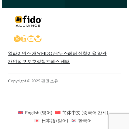
X
LinkedIn
YouTube
Bluesky
얼라이언스 개요
FIDO란?
뉴스레터 신청
이용 약관
개인정보 보호정책
프레스 센터
Copyright © 2025 판권 소유
English
(
영어
)
简体中文
(
중국어 간체
)
日本語
(
일어
)
한국어