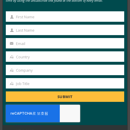
time by using the unsubscribe link found at the bottom of every email.
독일 연방 정보 보안국(BSI)은 패스키 서버 구성에 대한
기술적 고려 사항을 설명하는 문서 초안에 대한…
First Name
First
Read More →
Name
Last Name
Last
생체 인식 업데이트: Yubico는 글로벌 설문 조사에서
Name
Email
여전히 부족한 패스키 인식을 발견했습니다.
Your
FIDO in the News
email
Country
10월 3, 2025
Country
인식된 사이버 보안과 실제 취약성 사이에는 지속적인 단
Company
Company
절이 있습니다. 이것이 Yubico의 2025년 글로벌 인증 현
Job Title
황…
Job
Title
SUBMIT
Read More →
PC Mag: 비밀번호 버리기: 패스키가 온라인 보안의
미래인 이유
FIDO in the News