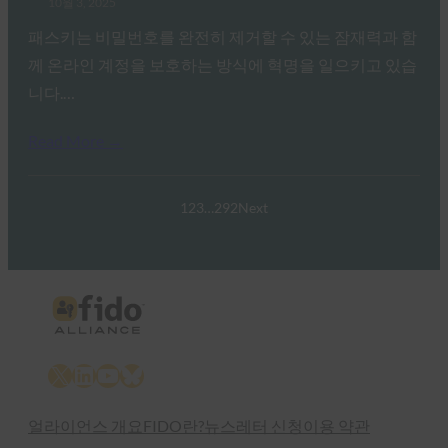
10월 3, 2025
패스키는 비밀번호를 완전히 제거할 수 있는 잠재력과 함
께 온라인 계정을 보호하는 방식에 혁명을 일으키고 있습
니다.…
Read More →
1
2
3
…
292
Next
X
LinkedIn
YouTube
Bluesky
얼라이언스 개요
FIDO란?
뉴스레터 신청
이용 약관