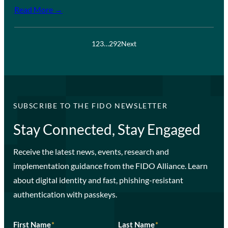
Read More →
1
2
3
…
292
Next
SUBSCRIBE TO THE FIDO NEWSLETTER
Stay Connected, Stay Engaged
Receive the latest news, events, research and
implementation guidance from the FIDO Alliance. Learn
about digital identity and fast, phishing-resistant
authentication with passkeys.
First Name
*
Last Name
*