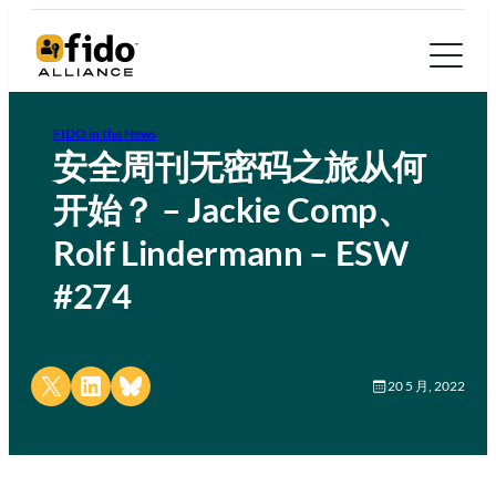
FIDO in the News
安全周刊无密码之旅从何
开始？ – Jackie Comp、
Rolf Lindermann – ESW
#274
Share on X
Share on LinkedIn
Share on Bluesky
20 5 月, 2022