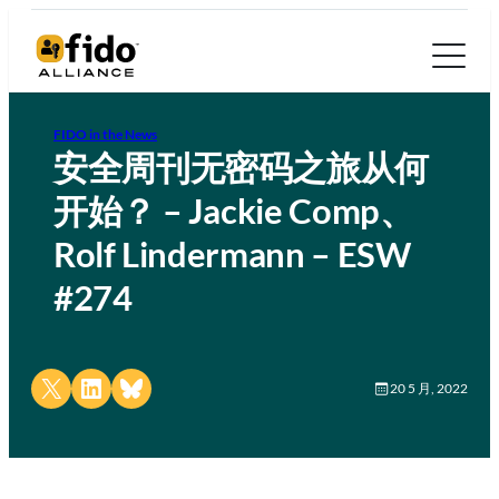
FIDO in the News
安全周刊无密码之旅从何
开始？ – Jackie Comp、
Rolf Lindermann – ESW
#274
Share on X
Share on LinkedIn
Share on Bluesky
20 5 月, 2022