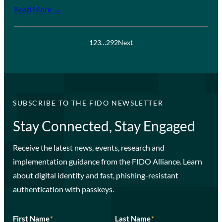
Read More →
1
2
3
…
292
Next
SUBSCRIBE TO THE FIDO NEWSLETTER
Stay Connected, Stay Engaged
Receive the latest news, events, research and
implementation guidance from the FIDO Alliance. Learn
about digital identity and fast, phishing-resistant
authentication with passkeys.
First Name
*
Last Name
*