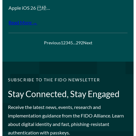
Apple iOS 26 已经…
Read More →
Previous
1
2
3
4
5
…
292
Next
SUBSCRIBE TO THE FIDO NEWSLETTER
Stay Connected, Stay Engaged
Receive the latest news, events, research and
implementation guidance from the FIDO Alliance. Learn
about digital identity and fast, phishing-resistant
authentication with passkeys.