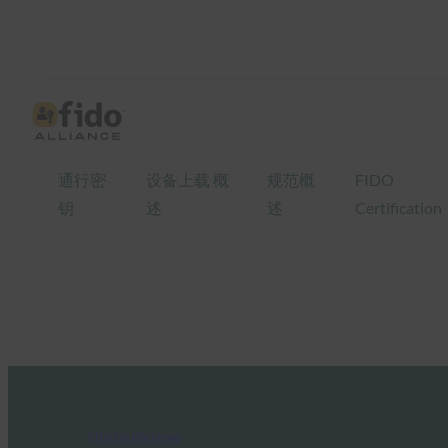
通行密
设备上载 概
规范概
FIDO
钥
述
述
Certification
FIDO in the News