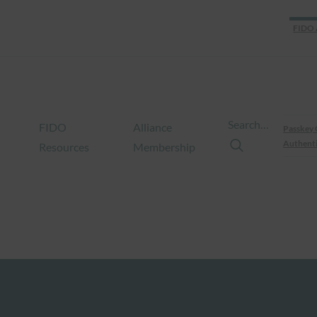
FIDO 
Search…
FIDO
Alliance
Passkey 
Authenti
Resources
Membership