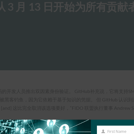
b 将从 3 月 13 日开始为所有贡
上贡献代码的开发人员推出双因素身份验证。 GitHub补充说，它将支
容易被黑客钓鱼，因为它依赖于基于知识的凭据。 但 GitHub 
and] 这比完全取消该选项要好，“FIDO 联盟执行董事 Andrew Shi
First Name