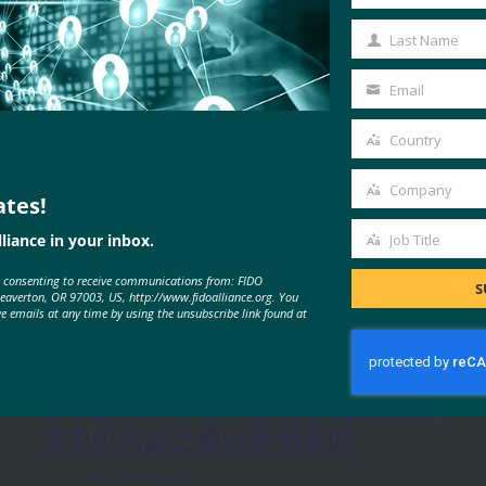
First
Name
Last Name
Last
Name
Email
Your
email
Country
Country
Company
ates!
Company
liance in your inbox.
Job Title
Job
e consenting to receive communications from: FIDO
Title
S
Beaverton, OR 97003, US, http://www.fidoalliance.org. You
MORE
FIDO IN THE NEWS
ve emails at any time by using the unsubscribe link found at
生物识别更新：Yubico 发现全球调
查中仍然缺乏通行密钥意识
FIDO in the News