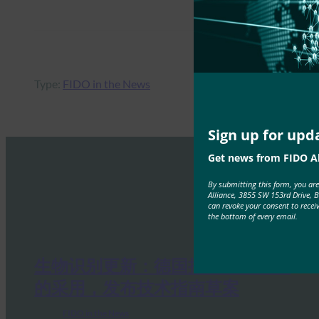
Type:
FIDO in the News
Sign up for upd
Get news from FIDO Al
By submitting this form, you ar
Alliance, 3855 SW 153rd Drive, 
can revoke your consent to recei
the bottom of every email.
生物识别更新：德国推动通行密钥
的采用，发布技术指南草案
FIDO in the News