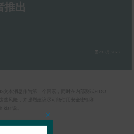
献者推出
23 3 月, 2023
持SMS文本消息作为第二个因素，同时在内部测试FIDO
认识到这些风险，并强烈建议尽可能使用安全密钥和
kiar 说。
Close
this
module