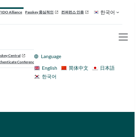
한국어
FIDO Alliance
Passkey 중심적인
컨퍼런스 인증
skey Central
Language
henticate Conference
English
简体中文
日本語
한국어