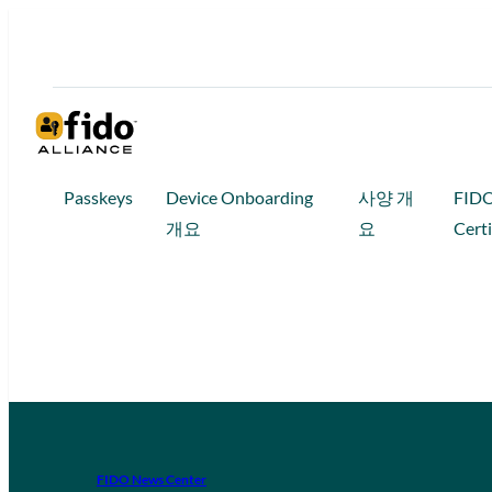
Passkeys
Device Onboarding
사양 개
FID
개요
요
Certi
FIDO News Center