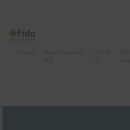
Passkeys
Device Onboarding
사양 개
FID
개요
요
Certi
FIDO in the News