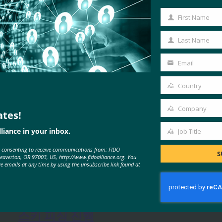
First Name
First
Name
Last Name
Last
Name
Email
Your
email
Country
Country
Company
ates!
Company
liance in your inbox.
Job Title
Job
MORE
FIDO IN THE NEWS
e consenting to receive communications from: FIDO
Title
S
Beaverton, OR 97003, US, http://www.fidoalliance.org. You
ve emails at any time by using the unsubscribe link found at
IDAC 팟캐스트: FIDO 얼라이언스
의 니샨트 카우시크와 함께하는 패
스키 피싱 진행