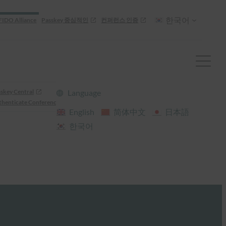
한국어
FIDO Alliance
Passkey 중심적인
컨퍼런스 인증
skey Central
Language
henticate Conference
English
简体中文
日本語
한국어