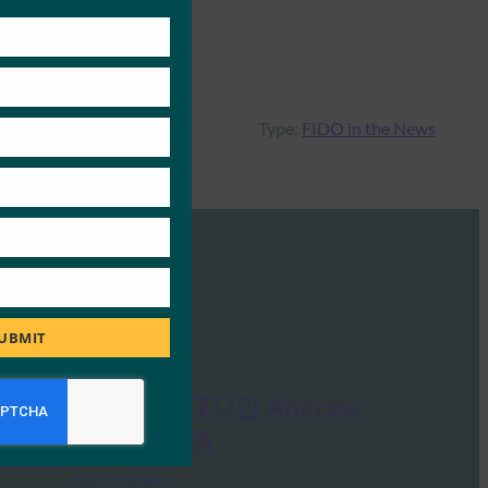
this
module
Type:
FIDO in the News
UBMIT
Ideem: FIDO CEO인 Andrew
Shikiar와의 Q/A
FIDO in the News