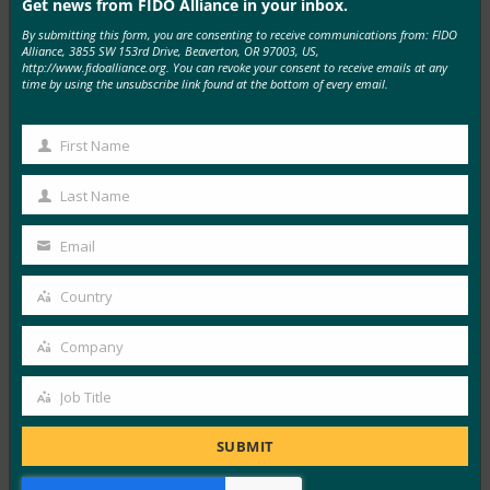
Get news from FIDO Alliance in your inbox.
MORE
FIDO IN THE NEWS
By submitting this form, you are consenting to receive communications from: FIDO
Alliance, 3855 SW 153rd Drive, Beaverton, OR 97003, US,
생체 인식 업데이트: 독일, 패스키 채택 추진 및 기술
http://www.fidoalliance.org. You can revoke your consent to receive emails at any
time by using the unsubscribe link found at the bottom of every email.
지침 초안 발표
FIDO in the News
First Name
10월 3, 2025
First
독일 연방 정보 보안국(BSI)은 패스키 서버 구성에 대한
Name
Last Name
Last
기술적 고려 사항을 설명하는 문서 초안에 대한…
Name
Email
Your
Read More →
email
Country
생체 인식 업데이트: Yubico는 글로벌 설문 조사에서
Country
여전히 부족한 패스키 인식을 발견했습니다.
Company
Company
FIDO in the News
10월 3, 2025
Job Title
Job
인식된 사이버 보안과 실제 취약성 사이에는 지속적인 단
Title
SUBMIT
절이 있습니다. 이것이 Yubico의 2025년 글로벌 인증 현
황…