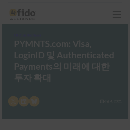
FIDO in the News
PYMNTS.com: Visa,
LoginID 및 Authenticated
Payments의 미래에 대한
투자 확대
Share on X
Share on LinkedIn
Share on Bluesky
6월 4, 2021