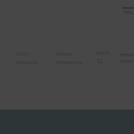
FIDO 
Search…
FIDO
Alliance
Passkey 
Authenti
Resources
Membership