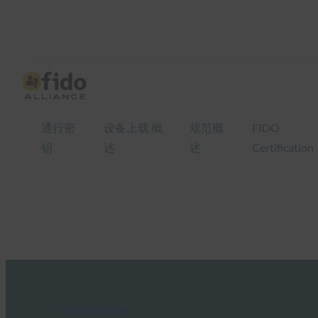
通行密
设备上载 概
规范概
FIDO
钥
述
述
Certification
FIDO in the News