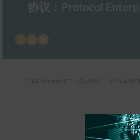
协议：Protocol Enterpr
Share on X
Share on LinkedIn
Share on Bluesky
FIDO Alliance发布了一份技术概述，这些