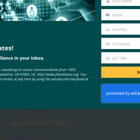
Last Name
Last
Name
Email
Your
email
Country
Country
Company
ates!
Company
MORE
FIDO IN THE NEWS
liance in your inbox.
Job Title
Job
e consenting to receive communications from: FIDO
Title
S
Beaverton, OR 97003, US, http://www.fidoalliance.org. You
ve emails at any time by using the unsubscribe link found at
福布斯：iPhone 的新相机？无论什
么。iPhone 的新钱包？凉。
FIDO in the News
26 9 月, 2025
Apple 的钱包身份方法建立…
Read More →