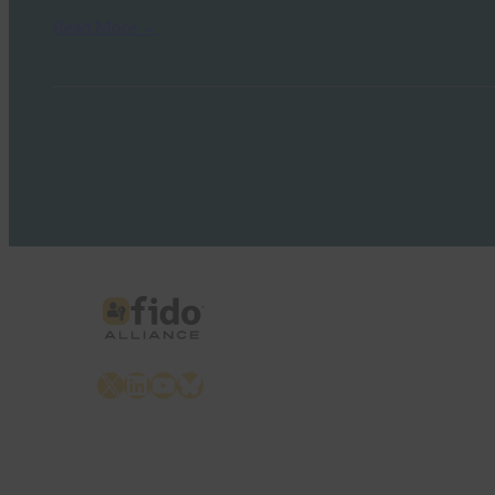
Read More →
X
LinkedIn
YouTube
Bluesky