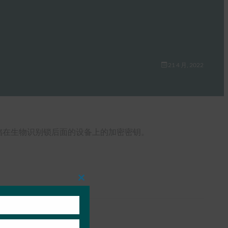
21 4 月, 2022
于存储在生物识别锁后面的设备上的加密密钥。
Close
this
module