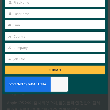
Microsoft…
First Name
First
Name
Last Name
Read More →
Last
포브스: 아이폰의 새로운 카메라? 것은 무엇이든지.
Name
Email
iPhone의 새 지갑? 시원하다.
Your
email
FIDO in the News
Country
Country
9월 26, 2025
Company
지갑의 신원에 대한 Apple의 접근 방식은 W3C의 Digital
Company
Credentials API 및 FIDO Alliance 프로토콜을 포함한…
Job Title
Job
Read More →
Title
SUBMIT
생체 인식 업데이트: iOS 26에서 FIDO 자격 증명 교환
표준을 구현한 최초의 Bitwarden 중 하나 중 하나
FIDO in the News
9월 26, 2025
Apple iOS 26이 출시되었으며, 플랫폼과 앱 전반에 걸쳐
패스키, 비밀번호 및 기타 자격 증명을 종단…